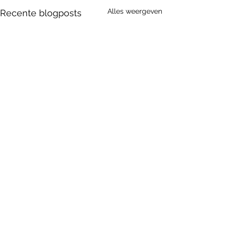
Alles weergeven
Recente blogposts
Hazerswoude |
Delft |
Naaldwijk |
Ter Aar