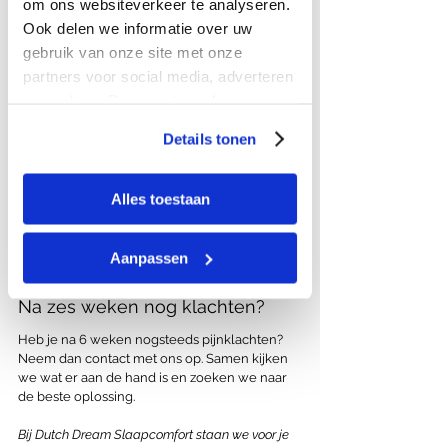
om ons websiteverkeer te analyseren.
volkomen normaal.
Ook delen we informatie over uw
Let ook op je kussen en 
gebruik van onze site met onze
bedbodem
partners voor social media, adverteren
Een matras staat nooit op zichzelf. Je nachtrust 
en analyse. Deze partners kunnen
wordt bepaald door de combinatie tussen 
deze gegevens combineren met
matras, kussen en bedbodem. Ligt je matras 
Details tonen
andere informatie die u aan ze heeft
op een verouderde of doorgezakte bodem? 
verstrekt of die ze hebben verzameld
Dan profiteer je nooit volledig van je nieuwe 
aanschaf. Hetzelfde geldt voor je kussen: een 
op basis van uw gebruik van hun
Alles toestaan
kussen dat niet past bij jouw slaaphouding of 
services.
schouderbreedte kan klachten geven, ook al 
past je matras perfect. Bij twijfel adviseren wij 
Aanpassen
je graag over de juiste combinatie.
Na zes weken nog klachten?
Heb je na 6 weken nogsteeds pijnklachten? 
Neem dan contact met ons op. Samen kijken 
we wat er aan de hand is en zoeken we naar 
de beste oplossing.
Bij Dutch Dream Slaapcomfort staan we voor je 