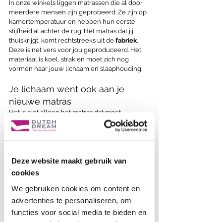
In onze winkels liggen matrassen die al door 
meerdere mensen zijn geprobeerd. Ze zijn op 
kamertemperatuur en hebben hun eerste 
stijfheid al achter de rug. Het matras dat jij 
thuiskrijgt, komt rechtstreeks uit de 
fabriek
. 
Deze is net vers voor jou geproduceerd. Het 
materiaal is koel, strak en moet zich nog 
vormen naar jouw lichaam en slaaphouding.
Je lichaam went ook aan je 
nieuwe matras
Het is niet alleen het matras dat moet 
wennen, jij ook. Je lichaam is jarenlang 
gewend geweest aan je oude matras. Een 
nieuw matras biedt een andere 
ondersteuning, veerkracht en drukopbouw. 
Dat voelt in het begin misschien onwennig. Je 
Deze website maakt gebruik van
spieren, gewrichten en zelfs je slaaphouding 
cookies
moeten zich aanpassen aan de nieuwe 
We gebruiken cookies om content en
situatie. Dat kost tijd en dat is volkomen 
normaal. Ook al komt het regelmatig voor dat 
advertenties te personaliseren, om
iemand direct heerlijk slaapt, een 
functies voor social media te bieden en
gewenningsperiode van vier tot zes weken is 