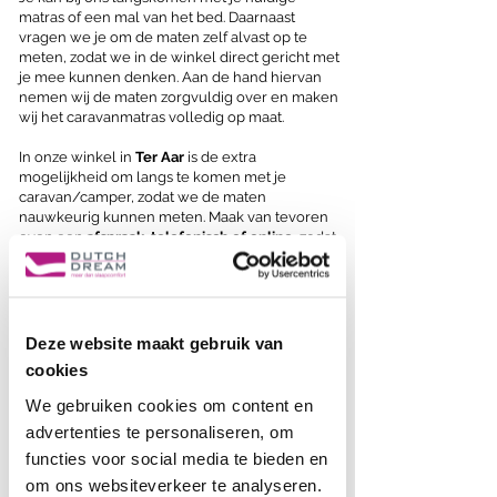
matras of een mal van het bed. Daarnaast
vragen we je om de maten zelf alvast op te
meten, zodat we in de winkel direct gericht met
je mee kunnen denken. Aan de hand hiervan
nemen wij de maten zorgvuldig over en maken
wij het caravanmatras volledig op maat.​
In onze winkel in
Ter Aar
is de extra
mogelijkheid om langs te komen met je
caravan/camper, zodat we de maten
nauwkeurig kunnen meten.
Maak van tevoren
even een
afspraak, telefonisch of online,
zodat
onze specialist klaarstaat om je persoonlijk te
adviseren.
Caravanmatrassen op maat
gemaakt
Deze website maakt gebruik van
cookies
Caravans hebben vaak bijzondere vormen of
beperkte ruimte. Daarom maken wij elk matras
We gebruiken cookies om content en
precies passend, of het nu rechthoekig, schuin
advertenties te personaliseren, om
aflopend of rond is. Door onze eigen productie
functies voor social media te bieden en
kunnen we vrijwel iedere vorm realiseren,
zodat het matras stevig op zijn plek ligt en
om ons websiteverkeer te analyseren.
optimaal comfort biedt.