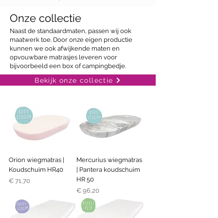
Onze collectie
Naast de standaardmaten, passen wij ook
maatwerk toe. Door onze eigen productie
kunnen we ook afwijkende maten en
opvouwbare matrasjes leveren voor
bijvoorbeeld een box of campingbedje.
Bekijk onze collectie
Orion wiegmatras |
Mercurius wiegmatras
Koudschuim HR40
| Pantera koudschuim
HR 50
Prijs
€ 71,70
Prijs
€ 96,20