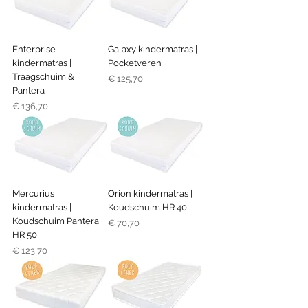
Enterprise
Galaxy kindermatras |
kindermatras |
Pocketveren
Traagschuim &
Prijs
€ 125,70
Pantera
Prijs
€ 136,70
Mercurius
Orion kindermatras |
kindermatras |
Koudschuim HR 40
Koudschuim Pantera
Prijs
€ 70,70
HR 50
Prijs
€ 123,70