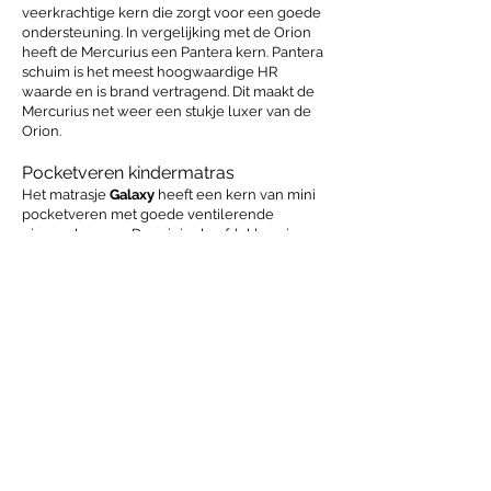
veerkrachtige kern die zorgt voor een goede
ondersteuning. In vergelijking met de Orion
heeft de Mercurius een Pantera kern. Pantera
schuim is het meest hoogwaardige HR
waarde en is brand vertragend. Dit maakt de
Mercurius net weer een stukje luxer van de
Orion.
Pocketveren kindermatras
Het matrasje
Galaxy
heeft een kern van mini
pocketveren met goede ventilerende
eigenschappen. De originele afdeklaag is van
polyether SG 35, maar op aanvraag ook
verkrijgbaar in HR koudschuim of Pantera.
Pocketveren staan bekend om zijn goede
ventilatie en passen zich goed aan het
lichaam aan.
Koudschuim en traagschuim
kindermatras
Ons luxe kindermatrasje
Enterprise
heeft net
zoals de Mercurius een hoogwaardige
Pantera matraskern. Dit matrasje heeft
daarnaast ook aan één zijde een