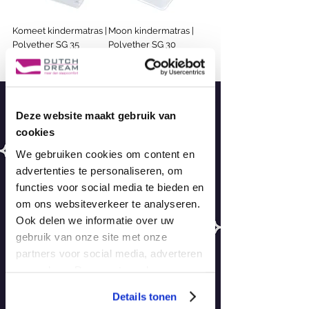
Komeet kindermatras |
Moon kindermatras |
Polyether SG 35
Polyether SG 30
Prijs
Prijs
€ 59,70
€ 48,70
Deze website maakt gebruik van
cookies
We gebruiken cookies om content en
advertenties te personaliseren, om
functies voor social media te bieden en
om ons websiteverkeer te analyseren.
Ook delen we informatie over uw
gebruik van onze site met onze
partners voor social media, adverteren
en analyse. Deze partners kunnen
Onze kindermatrasjes zijn ontworpen om
deze gegevens combineren met
optimaal bij te dragen aan de groei en
Details tonen
andere informatie die u aan ze heeft
ontwikkeling van kinderen. Ze worden