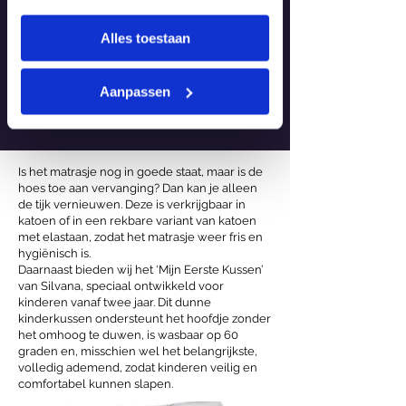
verstrekt of die ze hebben verzameld
vervaardigd uit hoogwaardige materialen die
een goede ondersteuning bieden, zodat
op basis van uw gebruik van hun
Alles toestaan
spieren kunnen ontspannen en kinderen
services.
rustiger en dieper slapen. Bovendien
produceren wij ieder matrasje uitsluitend met
Aanpassen
materialen uit Nederland, volledig vrij van
CFK’s en andere schadelijke stoffen.
Is het matrasje nog in goede staat, maar is de
hoes toe aan vervanging? Dan kan je alleen
de tijk vernieuwen. Deze is verkrijgbaar in
katoen of in een rekbare variant van katoen
met elastaan, zodat het matrasje weer fris en
hygiënisch is.
Daarnaast bieden wij het ‘Mijn Eerste Kussen’
van Silvana, speciaal ontwikkeld voor
kinderen vanaf twee jaar. Dit dunne
kinderkussen ondersteunt het hoofdje zonder
het omhoog te duwen, is wasbaar op 60
graden en, misschien wel het belangrijkste,
volledig ademend, zodat kinderen veilig en
comfortabel kunnen slapen.