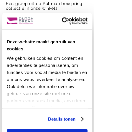
Een greep uit de Pullman boxspring
collectie in onze winkels:
Pullman boxspring Leeds
Express collectie
Deze website maakt gebruik van
cookies
We gebruiken cookies om content en
advertenties te personaliseren, om
functies voor social media te bieden en
om ons websiteverkeer te analyseren.
Ook delen we informatie over uw
Pullman boxspring London
gebruik van onze site met onze
Express collectie
partners voor social media, adverteren
en analyse. Deze partners kunnen
deze gegevens combineren met
Details tonen
andere informatie die u aan ze heeft
verstrekt of die ze hebben verzameld