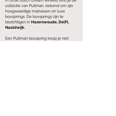
In onze Dutch Dream winkels vind je de
collectie van Pullman, bekend om zijn
hoogwaardige matrassen en luxe
boxsprings. De boxsprings zijn te
bezichtigen in
Hazerswoude
,
Delft
,
Naaldwijk.
Een Pullman boxspring koop je niet
alleen op basis van het uiterlijk. De juiste
ondersteuning begint bij jouw lichaam
en lighouding. In onze winkels kan je
verschillende Pullman matrassen en
boxsprings zelf ervaren. Onze adviseurs
helpen je bij het samenstellen van een
slaapcombinatie die bij jou past.
Bekijk de Pullman matrassen
Wat zijn de voordelen van een
Pullman boxspring?