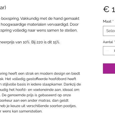
ar)
€ 1
p boxspring. Vakkundig met de hand gemaakt
Maat
*
uit hoogwaardige materialen vervaardigd. Door
xspring volledig naar wens samen te stellen.
Sele
rprijs van 10%. Bij 220 is dit 15%.
Aantal
*
pring heeft een strak en modern design en biedt
k. Het volledig gestoffeerde hoofdbord heeft
n stijlvolle basis in iedere slaapkamer. Dankzij de
voudig het hoofd- en voeteneinde aan, ideaal om
en. De genoemde prijs is gebaseerd op onze
oorkeur aan een ander matras, dan geldt
heb je keuze uit verschillende soorten pootjes,
ar wens kan samenstellen.