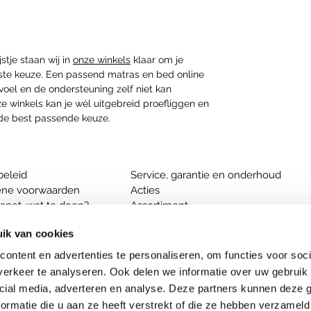
tje staan wij in
onze winkels
klaar om je
uiste keuze. Een passend matras en bed online
evoel en de ondersteuning zelf niet kan
e winkels kan je wél uitgebreid proefliggen en
 de best passende keuze.
beleid
Service, garantie en onderhoud
ne voorwaarden
Acties
apot, wat te doen?
Assortiment
dsbediening aanmelden
ik van cookies
Wat is een drukverlagend matras?
ontent en advertenties te personaliseren, om functies voor soci
ed
Welk matras bij rugklachten?
erkeer te analyseren. Ook delen we informatie over uw gebruik 
el
Welk matras past bij jou?
cial media, adverteren en analyse. Deze partners kunnen deze
ormatie die u aan ze heeft verstrekt of die ze hebben verzameld
|
Ter Aar