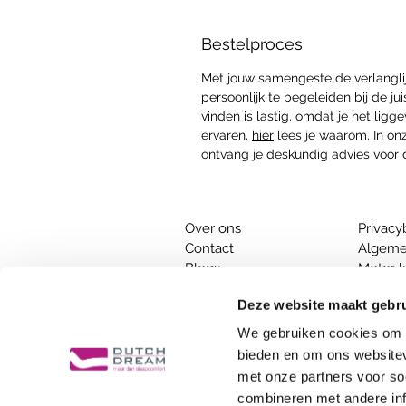
Bestelproces
Met jouw samengestelde verlanglijs
persoonlijk te begeleiden bij de j
vinden is lastig, omdat je het ligg
ervaren,
hier
lees je waarom. In onz
ontvang je deskundig advies voor
Over ons
Privacy
Contact
Algeme
Blogs
Motor k
Inspiratie
Afstan
Deze website maakt gebru
Is je matras aan vervanging toe?
We gebruiken cookies om c
​​Tips bij het kopen van een nieuw b
bieden en om ons websitev
De voordelen van een fysieke wink
met onze partners voor so
combineren met andere inf
Hazerswoude |
Delft |
Naaldwijk 