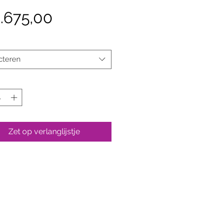
Prijs
.675,00
cteren
Zet op verlanglijstje