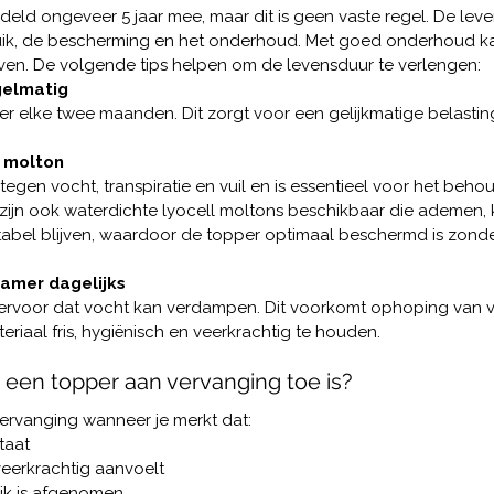
eld ongeveer 5 jaar mee, maar dit is geen vaste regel. De lev
ruik, de bescherming en het onderhoud. Met goed onderhoud k
jven. De volgende tips helpen om de levensduur te verlengen:
gelmatig
er elke twee maanden. Dit zorgt voor een gelijkmatige belasti
 molton
gen vocht, transpiratie en vuil en is essentieel voor het beho
r zijn ook waterdichte lyocell moltons beschikbaar die ademen,
tabel blijven, waardoor de topper optimaal beschermd is zonder
kamer dagelijks
 ervoor dat vocht kan verdampen. Dit voorkomt ophoping van v
eriaal fris, hygiënisch en veerkrachtig te houden.
 een topper aan vervanging toe is?
vervanging wanneer je merkt dat:
taat
eerkrachtig aanvoelt
ijk is afgenomen