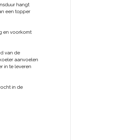
ensduur hangt 
an een topper 
ng en voorkomt 
ud van de 
 koeler aanvoelen 
 in te leveren 
ocht in de 