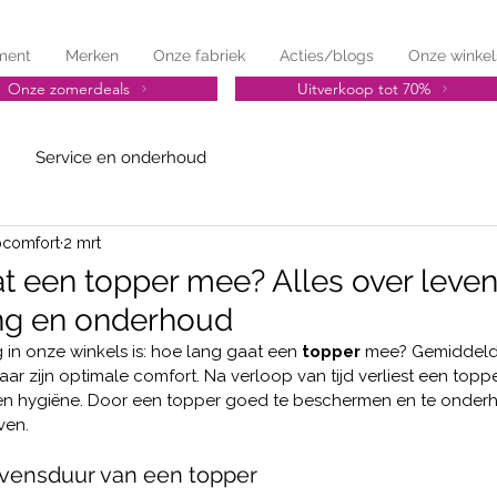
ment
Merken
Onze fabriek
Acties/blogs
Onze winkel
Onze zomerdeals
Uitverkoop tot 70%
Service en onderhoud
pcomfort
2 mrt
t een topper mee? Alles over leven
ng en onderhoud
in onze winkels is: hoe lang gaat een 
topper 
mee? Gemiddeld
r zijn optimale comfort. Na verloop van tijd verliest een topper 
 en hygiëne. Door een topper goed te beschermen en te onder
ven.
vensduur van een topper