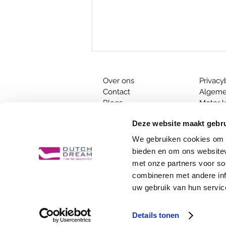
Over ons
Privacy
Contact
Algeme
Blogs
Motor k
Inspiratie
Afstan
Deze website maakt gebru
Is je matras aan vervanging toe?
We gebruiken cookies om c
Welk matras past bij mij?
​​Tips bij het kopen van een nieuw b
bieden en om ons websitev
De voordelen van een fysieke wink
met onze partners voor so
combineren met andere inf
Hazerswoude |
Delft |
Naaldwijk 
uw gebruik van hun servic
Details tonen