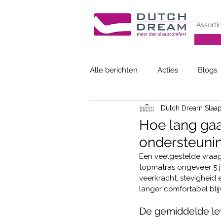
Assorti
Alle berichten
Acties
Blogs
Dutch Dream Slaa
Hoe lang gaa
ondersteuni
Een veelgestelde vraag 
topmatras ongeveer 5 jaa
veerkracht, stevigheid
langer comfortabel blij
De gemiddelde le