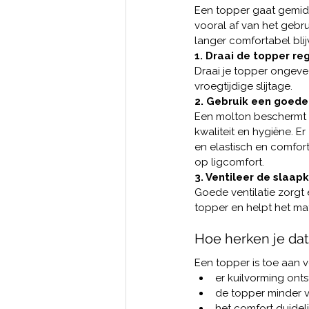
Een topper gaat gemidd
vooral af van het geb
langer comfortabel bli
1. Draai de topper re
Draai je topper ongeve
vroegtijdige slijtage.
2. Gebruik een goede
Een molton beschermt te
kwaliteit en hygiëne. E
en elastisch en comfor
op ligcomfort.
3. Ventileer de slaap
Goede ventilatie zorgt
topper en helpt het mat
Hoe herken je dat
Een topper is toe aan 
er kuilvorming onts
de topper minder v
het comfort duidel