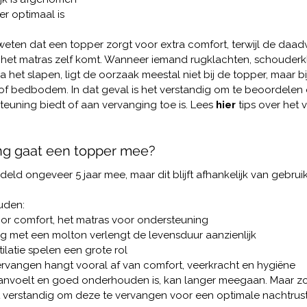
er optimaal is
 weten dat een topper zorgt voor extra comfort, terwijl de daadw
it het matras zelf komt. Wanneer iemand rugklachten, schouderk
 het slapen, ligt de oorzaak meestal niet bij de topper, maar bij
f bedbodem. In dat geval is het verstandig om te beoordelen o
uning biedt of aan vervanging toe is. Lees 
hier 
tips over het
ang gaat een topper mee?
ld ongeveer 5 jaar mee, maar dit blijft afhankelijk van gebrui
uden:
or comfort, het matras voor ondersteuning
 met een molton verlengt de levensduur aanzienlijk
latie spelen een grote rol
rvangen hangt vooral af van comfort, veerkracht en hygiëne
anvoelt en goed onderhouden is, kan langer meegaan. Maar zo
et verstandig om deze te vervangen voor een optimale nachtrust