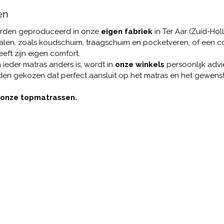
en
rden geproduceerd in onze
 eigen fabriek
 in Ter Aar (Zuid-Hol
rialen, zoals koudschuim, traagschuim en pocketveren, of een c
eeft zijn eigen comfort.
ieder matras anders is, wordt in 
onze winkels
 persoonlijk adv
en gekozen dat perfect aansluit op het matras en het gewenst
 onze topmatrassen. 