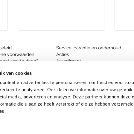
beleid
Service, garantie en onderhoud
ne voorwaarden
Acties
apot, wat te doen?
Assortiment
dsbediening aanmelden
ik van cookies
Wat is een drukverlagend matras?
ontent en advertenties te personaliseren, om functies voor soci
Wanneer is een matras aan
Tips
ed
Welk matras bij rugklachten?
erkeer te analyseren. Ook delen we informatie over uw gebruik 
vervanging toe?
nie
el
Welk matras past bij jou?
cial media, adverteren en analyse. Deze partners kunnen deze
ormatie die u aan ze heeft verstrekt of die ze hebben verzameld
|
Ter Aar
es.