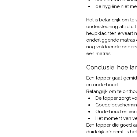
de hygiëne niet me
Het is belangrijk om te
ondersteuning altijd u
heupklachten ervaart na
onderliggende matras o
nog voldoende onderste
een matras. 
Conclusie: hoe l
Een topper gaat gemidde
en onderhoud.
Belangrijk om te ontho
De topper zorgt vo
Goede bescherming
Onderhoud en venti
Het moment van ve
Een topper die goed a
duidelijk afneemt, is h