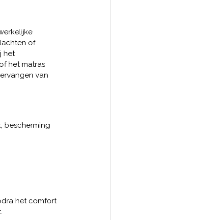
erkelijke 
lachten of 
 het 
f het matras 
 vervangen van 
k, bescherming 
dra het comfort 
.