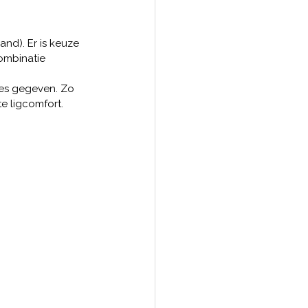
land). Er is keuze 
ombinatie 
ies gegeven. Zo 
e ligcomfort.