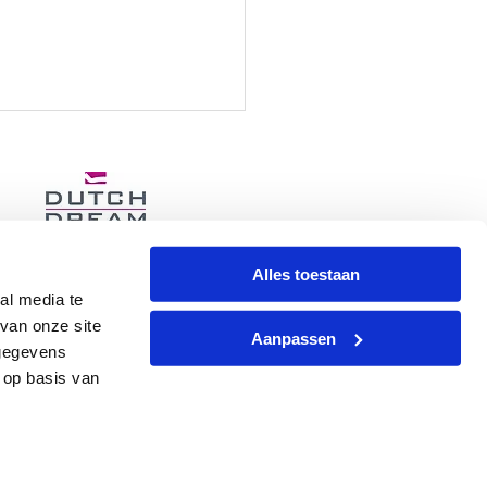
Alles toestaan
al media te
 bij het kopen van een
van onze site
Aanpassen
uw bed
 gegevens
 op basis van